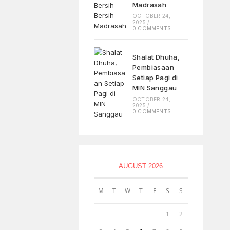
Madrasah
OCTOBER 24,
2025
/
0 COMMENTS
Shalat Dhuha,
Pembiasaan
Setiap Pagi di
MIN Sanggau
OCTOBER 24,
2025
/
0 COMMENTS
AUGUST 2026
M
T
W
T
F
S
S
1
2