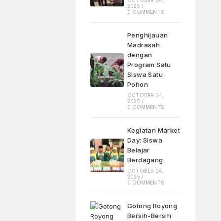
2025
/
0 COMMENTS
Penghijauan
Madrasah
dengan
Program Satu
Siswa Satu
Pohon
OCTOBER 24,
2025
/
0 COMMENTS
Kegiatan Market
Day: Siswa
Belajar
Berdagang
OCTOBER 24,
2025
/
0 COMMENTS
Gotong Royong
Bersih-Bersih