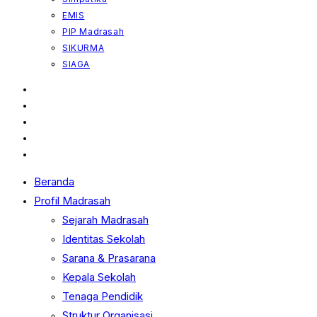
EMIS
PIP Madrasah
SIKURMA
SIAGA
Toggle
Beranda
the
Profil Madrasah
button
Sejarah Madrasah
to
Identitas Sekolah
expand
Sarana & Prasarana
or
Kepala Sekolah
collapse
the
Tenaga Pendidik
Menu
Struktur Organisasi