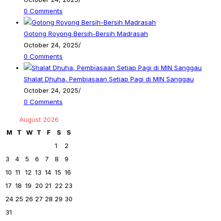
0 Comments
Gotong Royong Bersih-Bersih Madrasah
October 24, 2025
/
0 Comments
Shalat Dhuha, Pembiasaan Setiap Pagi di MIN Sanggau
October 24, 2025
/
0 Comments
August 2026
M
T
W
T
F
S
S
1
2
3
4
5
6
7
8
9
10
11
12
13
14
15
16
17
18
19
20
21
22
23
24
25
26
27
28
29
30
31