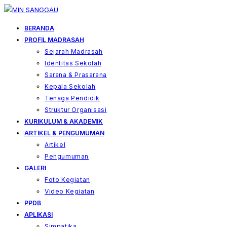
Skip
to
BERANDA
content
PROFIL MADRASAH
Sejarah Madrasah
Identitas Sekolah
Sarana & Prasarana
Kepala Sekolah
Tenaga Pendidik
Struktur Organisasi
KURIKULUM & AKADEMIK
ARTIKEL & PENGUMUMAN
Artikel
Pengumuman
GALERI
Foto Kegiatan
Video Kegiatan
PPDB
APLIKASI
Simpatika