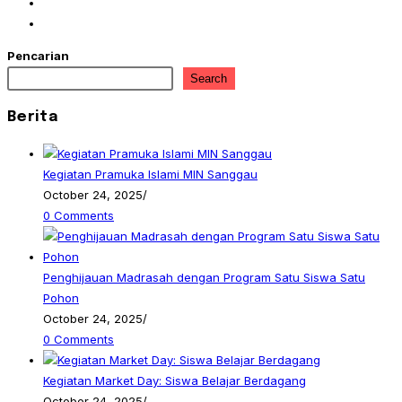
in
Opens
a
in
Opens
new
a
in
Pencarian
tab
new
a
Search
tab
new
tab
Berita
Kegiatan Pramuka Islami MIN Sanggau
October 24, 2025
/
0 Comments
Penghijauan Madrasah dengan Program Satu Siswa Satu
Pohon
October 24, 2025
/
0 Comments
Kegiatan Market Day: Siswa Belajar Berdagang
October 24, 2025
/